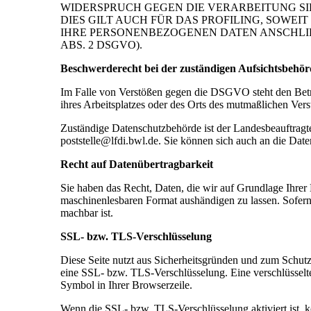
WIDERSPRUCH GEGEN DIE VERARBEITUNG S
DIES GILT AUCH FÜR DAS PROFILING, SOWE
IHRE PERSONENBEZOGENEN DATEN ANSCHLI
ABS. 2 DSGVO).
Beschwerderecht bei der zuständigen Aufsichtsbehör
Im Falle von Verstößen gegen die DSGVO steht den Betro
ihres Arbeitsplatzes oder des Orts des mutmaßlichen Ver
Zuständige Datenschutzbehörde ist der Landesbeauftragte
poststelle@lfdi.bwl.de. Sie können sich auch an die Dat
Recht auf Datenübertragbarkeit
Sie haben das Recht, Daten, die wir auf Grundlage Ihrer E
maschinenlesbaren Format aushändigen zu lassen. Sofern S
machbar ist.
SSL- bzw. TLS-Verschlüsselung
Diese Seite nutzt aus Sicherheitsgründen und zum Schutz 
eine SSL- bzw. TLS-Verschlüsselung. Eine verschlüsselte
Symbol in Ihrer Browserzeile.
Wenn die SSL- bzw. TLS-Verschlüsselung aktiviert ist, kö