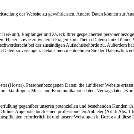
reitstellung der Website zu gewährleisten. Andere Daten können zur An
ber Herkunft, Empfänger und Zweck Ihrer gespeicherten personenbezoge
gen. Hierzu sowie zu weiteren Fragen zum Thema Datenschutz können S
eschwerderecht bei der zuständigen Aufsichtsbehörde zu. Außerdem ha
 Daten zu verlangen. Details hierzu entnehmen Sie der Datenschutzer
ostet (Hoster). Personenbezogenen Daten, die auf dieser Website erfass
, Kontaktanfragen, Meta- und Kommunikationsdaten, Vertragsdaten, Kon
serfüllung gegenüber unseren potenziellen und bestehenden Kunden (Art
es Online-Angebots durch einen professionellen Anbieter (Art. 6 Abs. 1
ungspflichten erforderlich ist und unsere Weisungen in Bezug auf diese
g