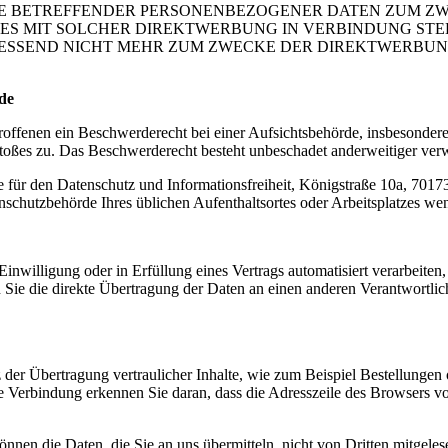
IE BETREFFENDER PERSONENBEZOGENER DATEN ZUM Z
IT ES MIT SOLCHER DIREKTWERBUNG IN VERBINDUNG ST
ESSEND NICHT MEHR ZUM ZWECKE DER DIREKTWERBUNG
de
ffenen ein Beschwerderecht bei einer Aufsichtsbehörde, insbesondere 
stoßes zu. Das Beschwerderecht besteht unbeschadet anderweitiger verwa
 für den Datenschutz und Informationsfreiheit, Königstraße 10a, 70173
enschutzbehörde Ihres üblichen Aufenthaltsortes oder Arbeitsplatzes we
inwilligung oder in Erfüllung eines Vertrags automatisiert verarbeiten,
ie die direkte Übertragung der Daten an einen anderen Verantwortliche
der Übertragung vertraulicher Inhalte, wie zum Beispiel Bestellungen o
 Verbindung erkennen Sie daran, dass die Adresszeile des Browsers von 
nnen die Daten, die Sie an uns übermitteln, nicht von Dritten mitgele