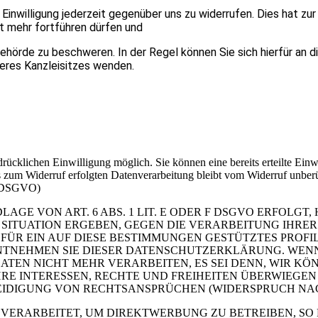
Einwilligung jederzeit gegenüber uns zu widerrufen. Dies hat zur
cht mehr fortführen dürfen und
hörde zu beschweren. In der Regel können Sie sich hierfür an d
eres Kanzleisitzes wenden.
rücklichen Einwilligung möglich. Sie können eine bereits erteilte Einwi
is zum Widerruf erfolgten Datenverarbeitung bleibt vom Widerruf unber
21 DSGVO)
E VON ART. 6 ABS. 1 LIT. E ODER F DSGVO ERFOLGT, 
N SITUATION ERGEBEN, GEGEN DIE VERARBEITUNG IHR
 FÜR EIN AUF DIESE BESTIMMUNGEN GESTÜTZTES PROFI
NTNEHMEN SIE DIESER DATENSCHUTZERKLÄRUNG. WENN
ATEN NICHT MEHR VERARBEITEN, ES SEI DENN, WIR 
HRE INTERESSEN, RECHTE UND FREIHEITEN ÜBERWIEGEN
IGUNG VON RECHTSANSPRÜCHEN (WIDERSPRUCH NACH A
ERARBEITET, UM DIREKTWERBUNG ZU BETREIBEN, SO H